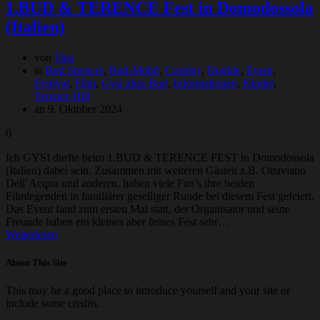
1.BUD & TERENCE Fest in Domodossola
(Italien)
von
Tina
in
Bud Spencer
,
Bud-Mobil
,
Cosplay
,
Double
,
Event
,
Festival
,
Film
,
Gysi alias Bud
,
Informationen
,
Kinder
,
Terence Hill
an 9. Oktober 2024
0
Ich GYSI durfte beim 1.BUD & TERENCE FEST in Domodossola
(Italien) dabei sein. Zusammen mit weiteren Gästen z.B. Ottaviano
Dell`Acqua und anderen, haben viele Fan’s ihre beiden
Filmlegenden in familiärer geselliger Runde bei diesem Fest gefeiert.
Das Event fand zum ersten Mal statt, der Organisator und seine
Freunde haben ein kleines aber feines Fest sehr…
Weiterlesen
About This Site
This may be a good place to introduce yourself and your site or
include some credits.