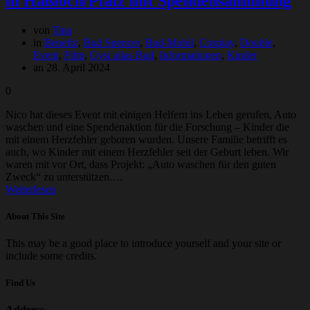
in Haßloch/Pfalz mit Spendensammlung
von
Tina
in
Benefiz
,
Bud Spencer
,
Bud-Mobil
,
Cosplay
,
Double
,
Event
,
Film
,
Gysi alias Bud
,
Informationen
,
Kinder
an 28. April 2024
0
Nico hat dieses Event mit einigen Helfern ins Leben gerufen, Auto
waschen und eine Spendenaktion für die Forschung – Kinder die
mit einem Herzfehler geboren wurden. Unsere Familie betrifft es
auch, wo Kinder mit einem Herzfehler seit der Geburt leben. Wir
waren mit vor Ort, dass Projekt: „Auto waschen für den guten
Zweck“ zu unterstützen.…
Weiterlesen
About This Site
This may be a good place to introduce yourself and your site or
include some credits.
Find Us
Address