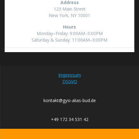
Address
123 Main Street
New York, NY 10001
Hours
Monday–Friday: 9:00AM–5:00PM
Saturday & Sunday: 11:00AM–3:00PM
Impressum
DSGVO
kontakt@gysi-alias-bud.de
+49 172 34 531 42