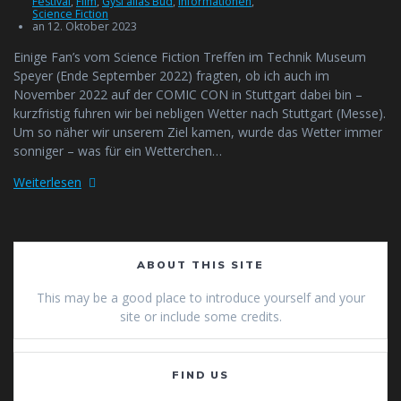
Festival
,
Film
,
Gysi alias Bud
,
Informationen
,
Science Fiction
an 12. Oktober 2023
Einige Fan’s vom Science Fiction Treffen im Technik Museum
Speyer (Ende September 2022) fragten, ob ich auch im
November 2022 auf der COMIC CON in Stuttgart dabei bin –
kurzfristig fuhren wir bei nebligen Wetter nach Stuttgart (Messe).
Um so näher wir unserem Ziel kamen, wurde das Wetter immer
sonniger – was für ein Wetterchen…
Weiterlesen
ABOUT THIS SITE
This may be a good place to introduce yourself and your
site or include some credits.
FIND US