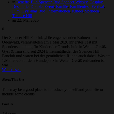
in
Benefiz
,
Bud Spencer
,
Bud Spencer Whisky
,
Cosplay
,
Destillerie
,
Double
,
Event
,
Familie
,
Familienfest
,
Festival
,
Film
,
Gysi alias Bud
,
Informationen
,
Kinder
,
Spenden
,
Terence Hill
an 22. Mai 2026
0
Der Spencer Hill Fanclub „Die engelessenden Bohnen“ im
Odenwald, veranstalteten am 1.Mai 2026 ihr erstes Fest mit
Spendensammlung für Kinder der Grundschule in Weiten-Gesäß.
Gysi & Tina sind seit 2024 Ehrenmitglieder des Spencer Hill
Fanclub und waren bei der gemütlichen Runde auch dabei. Was am
1.Mai 2026 auf dem Hundeplatz in Weiten-Gesäß entstanden ist,
war…
Weiterlesen
About This Site
This may be a good place to introduce yourself and your site or
include some credits.
Find Us
Address