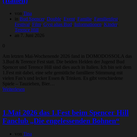
(Italien)
von
Tina
in
Bud Spencer
,
Double
,
Event
,
Familie
,
Familienfest
,
Festival
,
Film
,
Gysi alias Bud
,
Informationen
,
Kinder
,
Terence Hill
an 7. Juni 2026
0
Am letzten Mai-Wochenende 2026 fand in DOMODOSSOLA das
3.Bud & Terence Fest statt. Die beiden Helden der Jugend Bud
Spencer und Terence Hill sind dies auch in Italien. Ich bin seit dem
1.Fest mit dabei, eine sehr gemütliche familliere Stimmung mit
vielen Fan’s und lecker Essen & Trinken. Es gibt verschiedene
Spiele – Tauziehen, Bier…
Weiterlesen
1.Mai 2026 das 1.Fest beim Spencer Hill
Fanclub „Die engelessenden Bohnen“
von
Tina