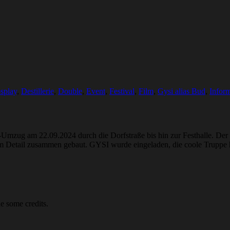
splay
,
Destillerie
,
Double
,
Event
,
Festival
,
Film
,
Gysi alias Bud
,
Infor
Umzug am 22.09.2024 durch die Dorfstraße bis hin zur Festhalle. D
 Detail zusammen gebaut. GYSI wurde eingeladen, die coole Truppe 
e some credits.