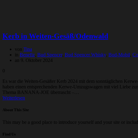
Kerb in Weiten-Gesäß/Odenwald
von
Tina
in
Benefiz
,
Bud Spencer
,
Bud Spencer Whisky
,
Bud-Mobil
,
Co
an 9. Oktober 2024
0
Es war die Weiten-Gesäßer Kerb 2024 mit dem sonntäglichen Kerwe-
haben einen entsprechenden Kerwe-Umzugswagen mit viel Liebe zum
Thema BANANA-JOE überrascht –…
Weiterlesen
About This Site
This may be a good place to introduce yourself and your site or includ
Find Us