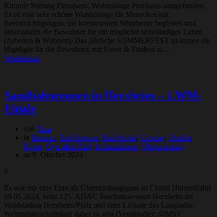
Kimmle Stiftung Pirmasens, Wohnanlage Pirminius stattgefunden.
Es ist eine sehr schöne Wohnanlage für Menschen mit
Beeinträchtigungen, die kompetenten Mitarbeiter begleiten und
unterstützen die Bewohner für ein möglichst selbständiges Leben
(Arbeiten & Wohnen). Das jährliche SOMMERFEST ist immer ein
Highlight für die Bewohner, mit Essen & Trinken in…
Weiterlesen
Sandbahnrennen in Herxheim – 1.WM-
Finale
von
Tina
in
Benefiz
,
Bud Spencer
,
Bud-Mobil
,
Cosplay
,
Double
,
Event
,
Gysi alias Bud
,
Informationen
,
Überraschung
an 9. Oktober 2024
0
Es war mir eine Ehre als Überraschungsgast an Christi Himmelfahrt
09.05.2024, beim 125. ADAC Sandbahnrennen Herxheim im
Waldstadion Herxheim/Pfalz und zum 1.Finale des Langbahn-
Weltmeisterschaftslauf dabei zu sein (Veranstalter: @MSV