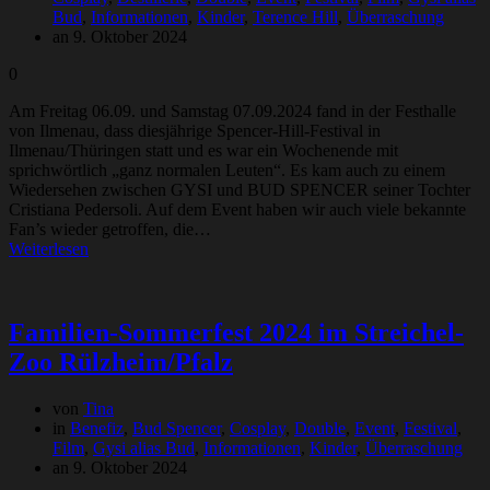
Bud
,
Informationen
,
Kinder
,
Terence Hill
,
Überraschung
an 9. Oktober 2024
0
Am Freitag 06.09. und Samstag 07.09.2024 fand in der Festhalle
von Ilmenau, dass diesjährige Spencer-Hill-Festival in
Ilmenau/Thüringen statt und es war ein Wochenende mit
sprichwörtlich „ganz normalen Leuten“. Es kam auch zu einem
Wiedersehen zwischen GYSI und BUD SPENCER seiner Tochter
Cristiana Pedersoli. Auf dem Event haben wir auch viele bekannte
Fan’s wieder getroffen, die…
Weiterlesen
Familien-Sommerfest 2024 im Streichel-
Zoo Rülzheim/Pfalz
von
Tina
in
Benefiz
,
Bud Spencer
,
Cosplay
,
Double
,
Event
,
Festival
,
Film
,
Gysi alias Bud
,
Informationen
,
Kinder
,
Überraschung
an 9. Oktober 2024