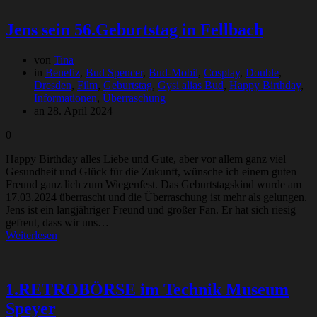
Jens sein 56.Geburtstag in Fellbach
von
Tina
in
Benefiz
,
Bud Spencer
,
Bud-Mobil
,
Cosplay
,
Double
,
Dresden
,
Film
,
Geburtstag
,
Gysi alias Bud
,
Happy Birthday
,
Informationen
,
Überraschung
an 28. April 2024
0
Happy Birthday alles Liebe und Gute, aber vor allem ganz viel
Gesundheit und Glück für die Zukunft, wünsche ich einem guten
Freund ganz lich zum Wiegenfest. Das Geburtstagskind wurde am
17.03.2024 überrascht und die Überraschung ist mehr als gelungen.
Jens ist ein langjähriger Freund und großer Fan. Er hat sich riesig
gefreut, dass wir uns…
Weiterlesen
1.RETROBÖRSE im Technik Museum
Speyer