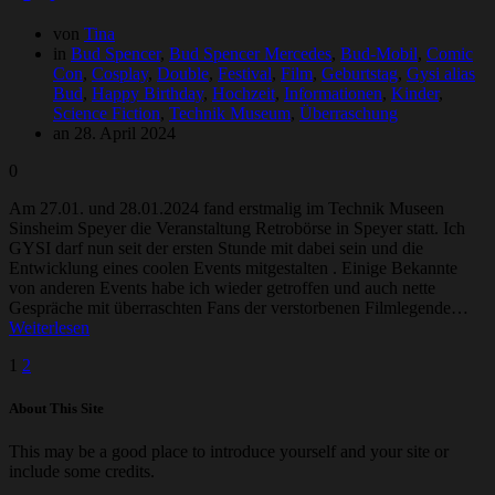
von
Tina
in
Bud Spencer
,
Bud Spencer Mercedes
,
Bud-Mobil
,
Comic
Con
,
Cosplay
,
Double
,
Festival
,
Film
,
Geburtstag
,
Gysi alias
Bud
,
Happy Birthday
,
Hochzeit
,
Informationen
,
Kinder
,
Science Fiction
,
Technik Museum
,
Überraschung
an 28. April 2024
0
Am 27.01. und 28.01.2024 fand erstmalig im Technik Museen
Sinsheim Speyer die Veranstaltung Retrobörse in Speyer statt. Ich
GYSI darf nun seit der ersten Stunde mit dabei sein und die
Entwicklung eines coolen Events mitgestalten . Einige Bekannte
von anderen Events habe ich wieder getroffen und auch nette
Gespräche mit überraschten Fans der verstorbenen Filmlegende…
Weiterlesen
Beitragsnavigation
Seite
Seite
1
2
About This Site
This may be a good place to introduce yourself and your site or
include some credits.