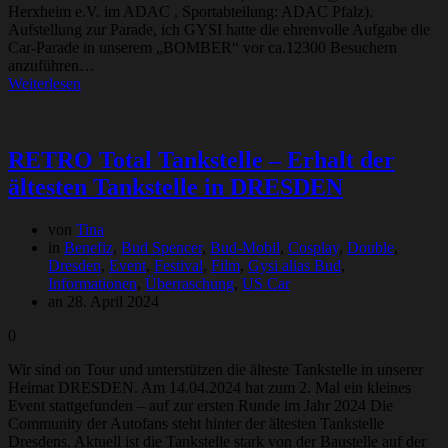
Herxheim e.V. im ADAC , Sportabteilung: ADAC Pfalz).
Aufstellung zur Parade, ich GYSI hatte die ehrenvolle Aufgabe die
Car-Parade in unserem „BOMBER“ vor ca.12300 Besuchern
anzuführen…
Weiterlesen
RETRO Total Tankstelle – Erhalt der
ältesten Tankstelle in DRESDEN
von
Tina
in
Benefiz
,
Bud Spencer
,
Bud-Mobil
,
Cosplay
,
Double
,
Dresden
,
Event
,
Festival
,
Film
,
Gysi alias Bud
,
Informationen
,
Überraschung
,
US Car
an 28. April 2024
0
Wir sind on Tour und unterstützen die älteste Tankstelle in unserer
Heimat DRESDEN. Am 14.04.2024 hat zum 2. Mal ein kleines
Event stattgefunden – auf zur ersten Runde im Jahr 2024 Die
Community der Autofans steht hinter der ältesten Tankstelle
Dresdens. Aktuell ist die Tankstelle stark von der Baustelle auf der