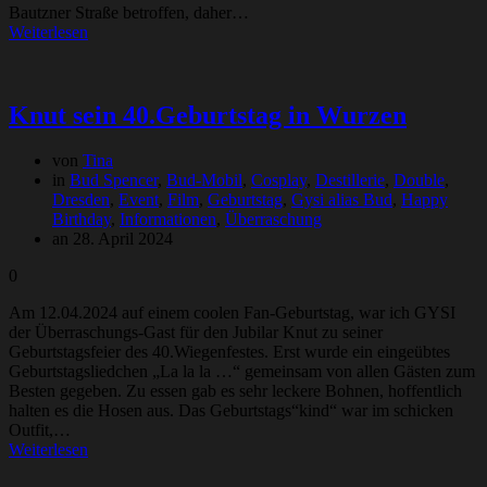
Bautzner Straße betroffen, daher…
Weiterlesen
Knut sein 40.Geburtstag in Wurzen
von
Tina
in
Bud Spencer
,
Bud-Mobil
,
Cosplay
,
Destillerie
,
Double
,
Dresden
,
Event
,
Film
,
Geburtstag
,
Gysi alias Bud
,
Happy
Birthday
,
Informationen
,
Überraschung
an 28. April 2024
0
Am 12.04.2024 auf einem coolen Fan-Geburtstag, war ich GYSI
der Überraschungs-Gast für den Jubilar Knut zu seiner
Geburtstagsfeier des 40.Wiegenfestes. Erst wurde ein eingeübtes
Geburtstagsliedchen „La la la …“ gemeinsam von allen Gästen zum
Besten gegeben. Zu essen gab es sehr leckere Bohnen, hoffentlich
halten es die Hosen aus. Das Geburtstags“kind“ war im schicken
Outfit,…
Weiterlesen