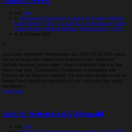
Museum Speyer
von
Tina
in
Bud Spencer
,
Bud-Mobil
,
Comic Con
,
Cosplay
,
Double
,
Event
,
Festival
,
Film
,
Gysi alias Bud
,
Informationen
,
Kinder
,
Science Fiction
,
Technik Museum
,
Überraschung
,
US Car
an 9. Oktober 2024
0
Am letzten September-Wochenende den 28.09./29.09.2024 waren
wir auch dieses Jahr wieder beim Science Fiction Treffen im
Technik Museum Speyer dabei – sowie zahlreiche Fans von Star
Wars / Star Trek, Transformer, Ghostbuster, Superhelden und
Cosplay die ins Museum pilgerten. Die legendäre Parade wurde an
beiden Tagen gleich durchgeführt und mir wurde die Ehre zuteil,
zusammen…
Weiterlesen
Kerb in Weiten-Gesäß/Odenwald
von
Tina
in
Benefiz
,
Bud Spencer
,
Bud Spencer Whisky
,
Bud-Mobil
,