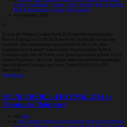
Cosplay
,
Destillerie
,
Double
,
Event
,
Festival
,
Film
,
Gysi alias
Bud
,
Informationen
,
Kinder
,
Überraschung
an 9. Oktober 2024
0
Es war die Weiten-Gesäßer Kerb 2024 mit dem sonntäglichen
Kerwe-Umzug am 22.09.2024 durch die Dorfstraße bis hin zur
Festhalle. Der ortsansässige SpencerHill-FANCLUB „Die
engelessenden Bohnen“ haben einen entsprechenden Kerwe-
Umzugswagen mit viel Liebe zum Detail zusammen gebaut. GYSI
wurde eingeladen, die coole Truppe hatte uns liebevoll empfangen
und mit ihrem Umzugswagen zum Thema BANANA-JOE
überrascht –…
Weiterlesen
SPENCER-HILL-FESTIVAL 2024 in
Ilmenau in Thüringen
von
Tina
in
Bud Spencer
,
Bud Spencer Museum
,
Bud Spencer Whisky
,
Cosplay
,
Destillerie
,
Double
,
Event
,
Festival
,
Film
,
Gysi alias