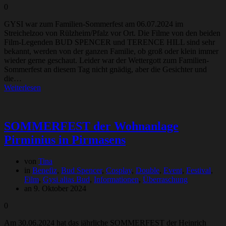
0
GYSI war zum Familien-Sommerfest am 06.07.2024 im
Streichelzoo von Rülzheim/Pfalz vor Ort. Die Filme von den beiden
Film-Legenden BUD SPENCER und TERENCE HILL sind sehr
bekannt, werden von der ganzen Familie, ob groß oder klein immer
wieder gerne geschaut. Leider war der Wettergott zum Familien-
Sommerfest an diesem Tag nicht gnädig, aber die Gesichter und
die…
Weiterlesen
SOMMERFEST der Wohnanlage
Pirminius in Pirmasens
von
Tina
in
Benefiz
,
Bud Spencer
,
Cosplay
,
Double
,
Event
,
Festival
,
Film
,
Gysi alias Bud
,
Informationen
,
Überraschung
an 9. Oktober 2024
0
Am 30.06.2024 hat das jährliche SOMMERFEST der Heinrich