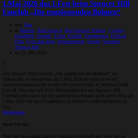
1.Mai 2026 das 1.Fest beim Spencer Hill
Fanclub „Die engelessenden Bohnen“
von
Tina
in
Benefiz
,
Bud Spencer
,
Bud Spencer Whisky
,
Cosplay
,
Destillerie
,
Double
,
Event
,
Familie
,
Familienfest
,
Festival
,
Film
,
Gysi alias Bud
,
Informationen
,
Kinder
,
Spenden
,
Terence Hill
an 22. Mai 2026
0
Der Spencer Hill Fanclub „Die engelessenden Bohnen“ im
Odenwald, veranstalteten am 1.Mai 2026 ihr erstes Fest mit
Spendensammlung für Kinder der Grundschule in Weiten-Gesäß.
Gysi & Tina sind seit 2024 Ehrenmitglieder des Spencer Hill
Fanclub und waren bei der gemütlichen Runde auch dabei. Was am
1.Mai 2026 auf dem Hundeplatz in Weiten-Gesäß entstanden ist,
war…
Weiterlesen
About This Site
This may be a good place to introduce yourself and your site or