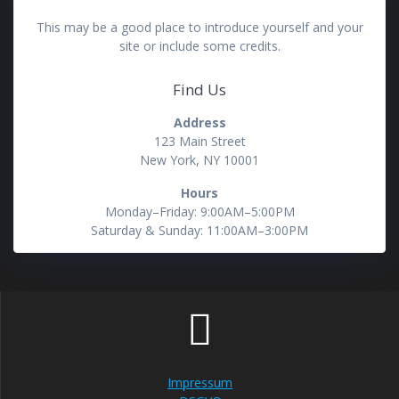
This may be a good place to introduce yourself and your
site or include some credits.
Find Us
Address
123 Main Street
New York, NY 10001
Hours
Monday–Friday: 9:00AM–5:00PM
Saturday & Sunday: 11:00AM–3:00PM
Impressum