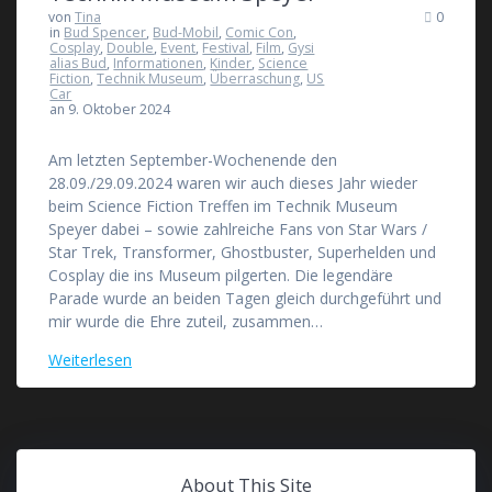
von
Tina
0
in
Bud Spencer
,
Bud-Mobil
,
Comic Con
,
Cosplay
,
Double
,
Event
,
Festival
,
Film
,
Gysi
alias Bud
,
Informationen
,
Kinder
,
Science
Fiction
,
Technik Museum
,
Überraschung
,
US
Car
an 9. Oktober 2024
Am letzten September-Wochenende den
28.09./29.09.2024 waren wir auch dieses Jahr wieder
beim Science Fiction Treffen im Technik Museum
Speyer dabei – sowie zahlreiche Fans von Star Wars /
Star Trek, Transformer, Ghostbuster, Superhelden und
Cosplay die ins Museum pilgerten. Die legendäre
Parade wurde an beiden Tagen gleich durchgeführt und
mir wurde die Ehre zuteil, zusammen…
Weiterlesen
About This Site