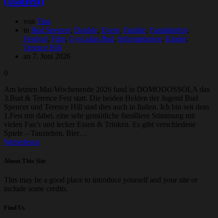
(Italien)
von
Tina
in
Bud Spencer
,
Double
,
Event
,
Familie
,
Familienfest
,
Festival
,
Film
,
Gysi alias Bud
,
Informationen
,
Kinder
,
Terence Hill
an 7. Juni 2026
0
Am letzten Mai-Wochenende 2026 fand in DOMODOSSOLA das
3.Bud & Terence Fest statt. Die beiden Helden der Jugend Bud
Spencer und Terence Hill sind dies auch in Italien. Ich bin seit dem
1.Fest mit dabei, eine sehr gemütliche familliere Stimmung mit
vielen Fan’s und lecker Essen & Trinken. Es gibt verschiedene
Spiele – Tauziehen, Bier…
Weiterlesen
About This Site
This may be a good place to introduce yourself and your site or
include some credits.
Find Us