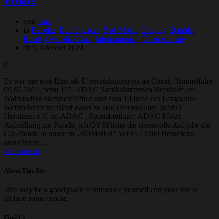
Finale
von
Tina
in
Benefiz
,
Bud Spencer
,
Bud-Mobil
,
Cosplay
,
Double
,
Event
,
Gysi alias Bud
,
Informationen
,
Überraschung
an 9. Oktober 2024
0
Es war mir eine Ehre als Überraschungsgast an Christi Himmelfahrt
09.05.2024, beim 125. ADAC Sandbahnrennen Herxheim im
Waldstadion Herxheim/Pfalz und zum 1.Finale des Langbahn-
Weltmeisterschaftslauf dabei zu sein (Veranstalter: @MSV
Herxheim e.V. im ADAC , Sportabteilung: ADAC Pfalz).
Aufstellung zur Parade, ich GYSI hatte die ehrenvolle Aufgabe die
Car-Parade in unserem „BOMBER“ vor ca.12300 Besuchern
anzuführen…
Weiterlesen
About This Site
This may be a good place to introduce yourself and your site or
include some credits.
Find Us