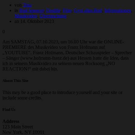
von
Tina
in
Bud Spencer
,
Double
,
Film
,
Gysi alias Bud
,
Informationen
,
Musikvideo
,
Überraschung
an 14. Oktober 2023
0
Am SAMSTAG, 07.10.2023, um 16.00 Uhr war die ONLINE-
PREMIERE des Musikvideo von Franz Hofmann auf
„YOUTUBE“. Franz Hofmann, Deutscher Schauspieler – Sprecher
– Sänger (www.hofmann-franz.de) aus Hessen hatte die Idee, dass
ich in seinem Musikvideo zu seinem neuen Rocksong „NO
REACTION!“ mit dabei bin.
About This Site
This may be a good place to introduce yourself and your site or
include some credits.
Find Us
Address
123 Main Street
New York, NY 10001