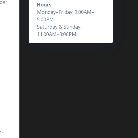
 der
Hours
r
Monday–Friday: 9:00AM–
5:00PM
Saturday & Sunday:
11:00AM–3:00PM
st