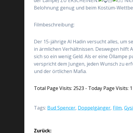
der Lampe) ZU ERSCHEINEN.
Nich
Belohnung genug und beim Kostüm-Wettbewe
Filmbeschreibung:
Der 15-jährige Al Hadin versucht alles, um se
in ärmlichen Verhältnissen. Deswegen hilft 
sich so ein wenig Geld. Als er eine Öllampe pu
verspricht dem Jungen, jeden Wunsch zu erfüll
und der örtlichen Mafia.
Total Page Visits: 2523 - Today Page Visits: 1
Tags:
Bud Spencer
,
Doppelgänger
,
Film
,
Gys
Beitragsnavigation
Zurück: