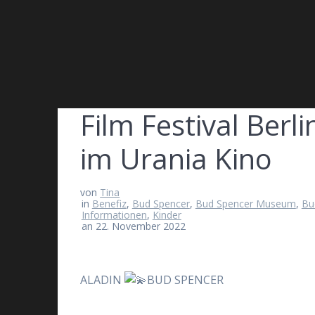
Film Festival Berl
im Urania Kino
von
Tina
in
Benefiz
,
Bud Spencer
,
Bud Spencer Museum
,
Bu
Informationen
,
Kinder
an 22. November 2022
ALADIN
BUD SPENCER