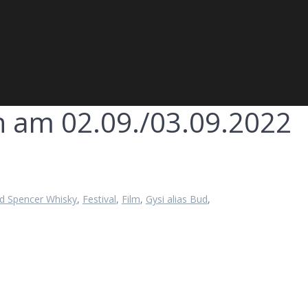
in am 02.09./03.09.2022
d Spencer Whisky
,
Festival
,
Film
,
Gysi alias Bud
,