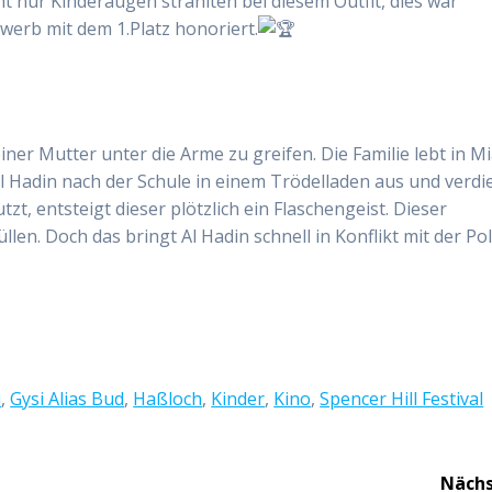
t nur Kinderaugen strahlten bei diesem Outfit, dies war
rb mit dem 1.Platz honoriert.
iner Mutter unter die Arme zu greifen. Die Familie lebt in M
Al Hadin nach der Schule in einem Trödelladen aus und verdi
tzt, entsteigt dieser plötzlich ein Flaschengeist. Dieser
en. Doch das bringt Al Hadin schnell in Konflikt mit der Pol
i
,
Gysi Alias Bud
,
Haßloch
,
Kinder
,
Kino
,
Spencer Hill Festival
Nächs