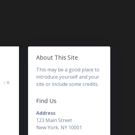
About This Site
This may be a good place to
introduce yourself and your
0
site or include some credits.
Find Us
Address
123 Main Street
New York, NY 10001