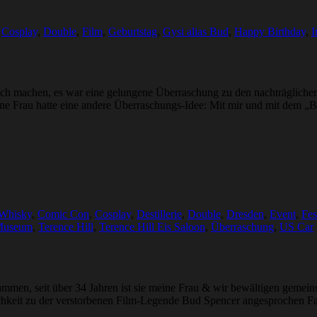
,
Cosplay
,
Double
,
Film
,
Geburtstag
,
Gysi alias Bud
,
Happy Birthday
,
I
achen, es war eine gelungene Überraschung zu den nachträglichen Jub
. Seine Frau hatte eine andere Überraschungs-Idee: Mit mir und mit 
 Whisky
,
Comic Con
,
Cosplay
,
Destillerie
,
Double
,
Dresden
,
Event
,
Fes
Museum
,
Terence Hill
,
Terence Hill Eis Saloon
,
Überraschung
,
US Car
ammen, seit über 34 Jahren ist sie meine Frau & wir bewältigen geme
chkeit zu der verstorbenen Film-Legende Bud Spencer angesprochen F