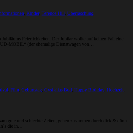
nformationen
,
Kinder
,
Terence Hill
,
Überraschung
iläums Feierlichkeiten. Der Jubilar wollte auf keinen Fall eine
dem „BUD-MOBIL“ (der ehemalige Dienstwagen von…
tival
,
Film
,
Geburtstag
,
Gysi alias Bud
,
Happy Birthday
,
Hochzeit
,
insam gute und schlechte Zeiten, gehen zusammen durch dick & dünn.
an`s die in…