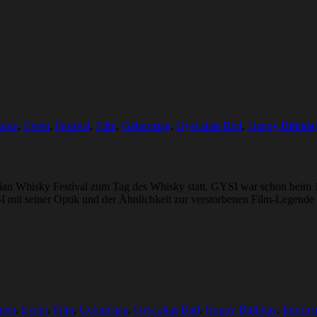
uble
,
Event
,
Festival
,
Film
,
Geburtstag
,
Gysi alias Bud
,
Happy Birthda
lian Whisky Festival zum Tag des Whisky statt. GYSI war schon beim 1
GYSI mit seiner Optik und der Ähnlichkeit zur verstorbenen Film-Leg
den
,
Event
,
Film
,
Geburtstag
,
Gysi alias Bud
,
Happy Birthday
,
Informa