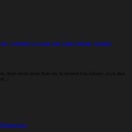
Film
,
Geburtstag
,
Gysi alias Bud
,
Happy Birthday
,
Hochzeit
,
sein, drum stecke deine Rute ein. In meinem Fan-Zimmer „Gysi alias
 und…
Überraschung