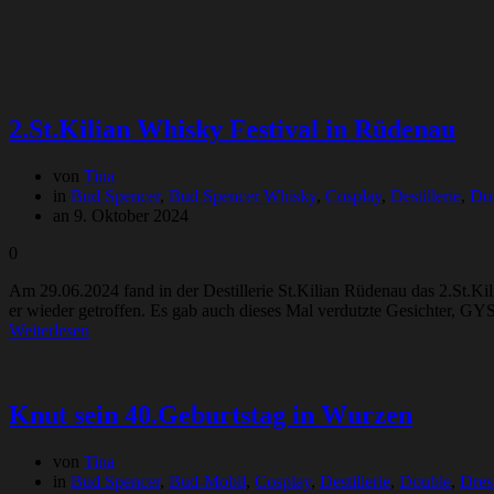
2.St.Kilian Whisky Festival in Rüdenau
von
Tina
in
Bud Spencer
,
Bud Spencer Whisky
,
Cosplay
,
Destillerie
,
Do
an 9. Oktober 2024
0
Am 29.06.2024 fand in der Destillerie St.Kilian Rüdenau das 2.St.Ki
er wieder getroffen. Es gab auch dieses Mal verdutzte Gesichter, 
Weiterlesen
Knut sein 40.Geburtstag in Wurzen
von
Tina
in
Bud Spencer
,
Bud-Mobil
,
Cosplay
,
Destillerie
,
Double
,
Dres