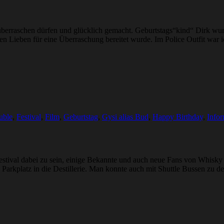
berraschen dürfen und glücklich gemacht. Geburtstags“kind“ Dirk wurd
einen Lieben für eine Überraschung bereitet wurde. Im Police Outfit wa
uble
,
Festival
,
Film
,
Geburtstag
,
Gysi alias Bud
,
Happy Birthday
,
Info
tival dabei zu sein, einige Bekannte und auch neue Fans von Whisky &
 Parkplatz in die Destillerie. Man konnte auch mit Shuttle Bussen zu 