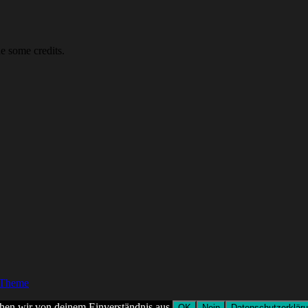
e some credits.
 Theme
ehen wir von deinem Einverständnis aus.
OK
Nein
Datenschutzerklär