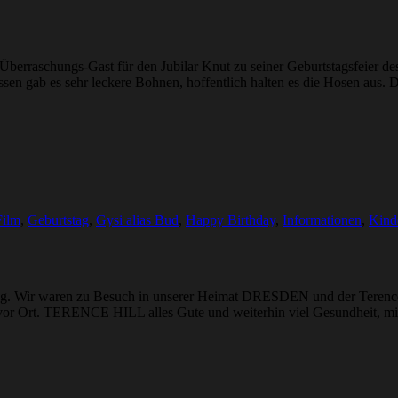
erraschungs-Gast für den Jubilar Knut zu seiner Geburtstagsfeier des
en gab es sehr leckere Bohnen, hoffentlich halten es die Hosen aus. 
Film
,
Geburtstag
,
Gysi alias Bud
,
Happy Birthday
,
Informationen
,
Kind
ag. Wir waren zu Besuch in unserer Heimat DRESDEN und der Terence H
ns vor Ort. TERENCE HILL alles Gute und weiterhin viel Gesundheit, 