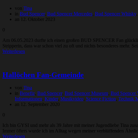
von
Tina
in
Bud Spencer
,
Bud Spencer Mercedes
,
Bud Spencer Whisky
an 12. Oktober 2023
0
Am 06.05.2023 durfte ich einen großen BUD SPENCER Fan glücklich m
Stripperin, dass war schon viel zu oft und nichts besonderes mehr
Weiterlesen
Hallöchen Fan-Gemeinde
von
Tina
in
Benefiz
,
Bud Spencer
,
Bud Spencer Museum
,
Bud Spencer
Informationen
,
Kinder
,
Musikvideo
,
Science Fiction
,
Technik 
an 12. September 2020
0
Ich bin GYSI und mehr als 39 Jahre mit meiner Jugendliebe Tina zus
Immer öfters wurde ich im Alltag wegen meiner verblüffenden Ähnli
Weiterlesen