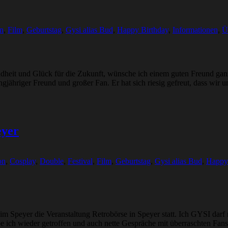
n
,
Film
,
Geburtstag
,
Gysi alias Bud
,
Happy Birthday
,
Informationen
,
Ü
undheit und Glück für die Zukunft, wünsche ich einem guten Freund g
angjähriger Freund und großer Fan. Er hat sich riesig gefreut, dass wir
yer
on
,
Cosplay
,
Double
,
Festival
,
Film
,
Geburtstag
,
Gysi alias Bud
,
Happy
Speyer die Veranstaltung Retrobörse in Speyer statt. Ich GYSI darf nu
be ich wieder getroffen und auch nette Gespräche mit überraschten Fa