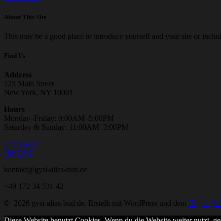
About This Site
This may be a good place to introduce yourself and your site or includ
Find Us
Address
123 Main Street
New York, NY 10001
Hours
Monday–Friday: 9:00AM–5:00PM
Saturday & Sunday: 11:00AM–3:00PM
Impressum
DSGVO
kontakt@gysi-alias-bud.de
+49 172 34 531 42
© 2026 gysi-alias-bud.de. Erstellt mit WordPress und dem
Highlight
Diese Website benutzt Cookies. Wenn du die Website weiter nutzt, g