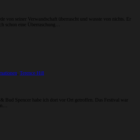
e von seiner Verwandschaft überrascht und wusste von nichts. Er
r ich schon eine Überraschung…
rmationen
,
Terence Hill
 Bud Spencer habe ich dort vor Ort getroffen. Das Festival war
den…