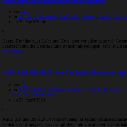
von
Tina
in
Benefiz
,
Bud Spencer
,
Bud-Mobil
,
Cosplay
,
Double
,
Dresde
an 28. April 2024
0
Happy Birthday alles Liebe und Gute, aber vor allem ganz viel Ges
überrascht und die Überraschung ist mehr als gelungen. Jens ist ein l
Weiterlesen
1.RETROBÖRSE im Technik Museum Spe
von
Tina
in
Bud Spencer
,
Bud Spencer Mercedes
,
Bud-Mobil
,
Comic C
Museum
,
Überraschung
an 28. April 2024
0
Am 27.01. und 28.01.2024 fand erstmalig im Technik Museen Sinsheim 
coolen Events mitgestalten . Einige Bekannte von anderen Events ha