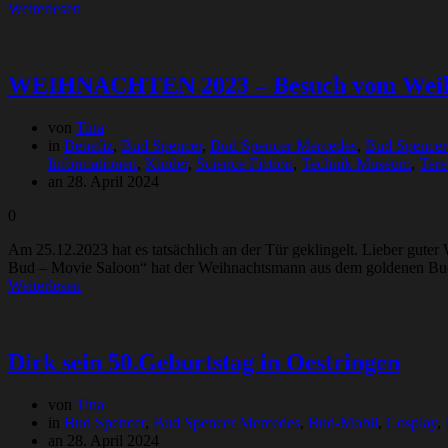
Weiterlesen
WEIHNACHTEN 2023 – Besuch vom Wei
von
Tina
in
Benefiz
,
Bud Spencer
,
Bud Spencer Mercedes
,
Bud Spencer
Informationen
,
Kinder
,
Science Fiction
,
Technik Museum
,
Tere
an 28. April 2024
0
Am 25.12.2023 hat es tatsächlich an der Tür geklingelt. Lieber guter
Bud – Movie Saloon“ hat der Weihnachtsmann aus dem goldenen Buch
Weiterlesen
Dirk sein 50.Geburtstag in Oestringen
von
Tina
in
Bud Spencer
,
Bud Spencer Mercedes
,
Bud-Mobil
,
Cosplay
,
an 28. April 2024