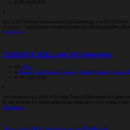
an 28. April 2024
0
Am 12.04.2024 auf einem coolen Fan-Geburtstag, war ich GYSI der Üb
„La la la …“ gemeinsam von allen Gästen zum Besten gegeben. Zu ess
Weiterlesen
TERENCE HILL sein 85.Geburtstag
von
Tina
in
Benefiz
,
Bud Spencer
,
Cosplay
,
Double
,
Dresden
,
Festival
,
an 28. April 2024
0
Am Karfreitag den 29.03.2024 hatte Terence Hill seinen 85.Geburtst
für ein leckeres Eis vorbei gekommen, trafen auch noch andere Fa
Weiterlesen
Jens sein 56.Geburtstag in Fellbach