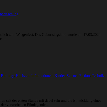
berraschung
anz lich zum Wiegenfest. Das Geburtstagskind wurde am 17.03.2024
 uns…
 Birthday
,
Hochzeit
,
Informationen
,
Kinder
,
Science Fiction
,
Technik
n seit der ersten Stunde mit dabei sein und die Entwicklung eines
ns der verstorbenen Filmlegende…