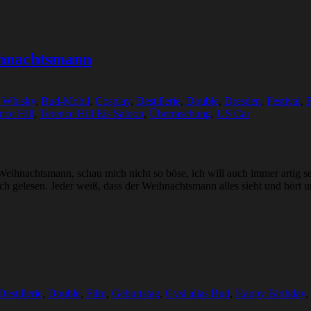
hnachtsmann
 Whisky
,
Bud-Mobil
,
Cosplay
,
Destillerie
,
Double
,
Dresden
,
Festival
,
nce Hill
,
Terence Hill Eis Saloon
,
Überraschung
,
US Car
 Weihnachtsmann, schau mich nicht so böse, ich will auch immer artig 
 gelesen. Jeder weiß, dass der Weihnachtsmann alles sieht und hört
Destillerie
,
Double
,
Film
,
Geburtstag
,
Gysi alias Bud
,
Happy Birthday
,