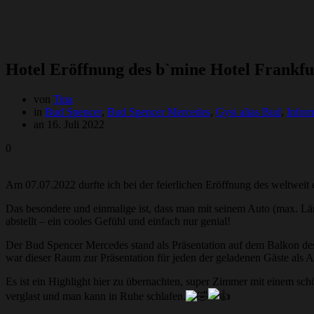
Hotel Eröffnung des b`mine Hotel Frankfu
von
Tina
in
Bud Spencer
,
Bud Spencer Mercedes
,
Gysi alias Bud
,
Infor
an 16. Juli 2022
0
Am 07.07.2022 durfte ich bei der feierlichen Eröffnung des weltweit 
Das besondere und einmalige ist, dass man mit seinem Auto (max. Lä
abstellt – ein cooles Gefühl und einfach nur genial!
Der Bud Spencer Mercedes stand als Präsentation auf dem Balkon d
war dieser Raum zur Präsentation für jeden der geladenen Gäste als
Es ist ein Highlight hier zu übernachten, super Zimmer mit einem s
verglast und man kann in Ruhe schlafen.