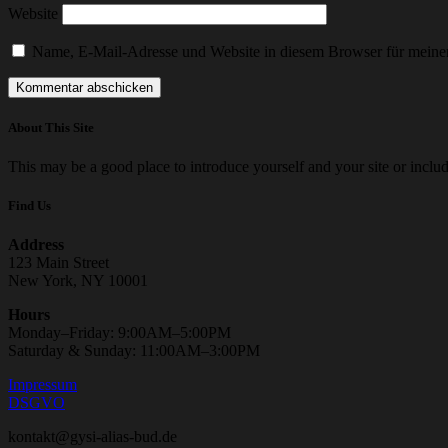
Website
Name, E-Mail-Adresse und Website in diesem Browser für meine
About This Site
This may be a good place to introduce yourself and your site or includ
Find Us
Address
123 Main Street
New York, NY 10001
Hours
Monday–Friday: 9:00AM–5:00PM
Saturday & Sunday: 11:00AM–3:00PM
Impressum
DSGVO
kontakt@gysi-alias-bud.de