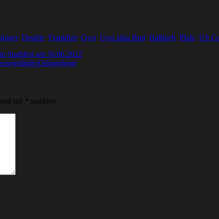
änger
,
Double
,
Frankfurt
,
Gysi
,
Gysi alias Bud
,
Haßloch
,
Pfalz
,
US Ca
m Stadtfest am 30.06.2022
essegelände/Ostragehege
sind mit
*
markiert