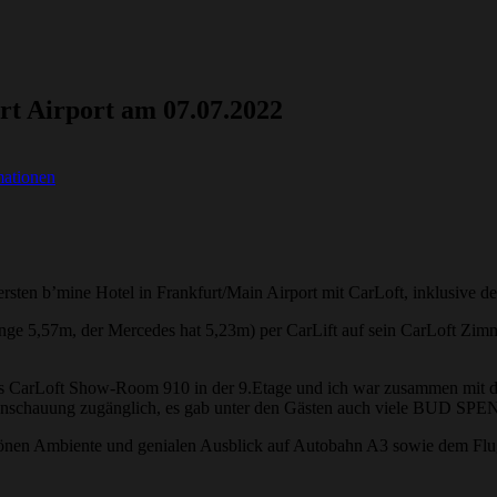
rt Airport am 07.07.2022
mationen
ersten b’mine Hotel in Frankfurt/Main Airport mit CarLoft, inklusive 
nge 5,57m, der Mercedes hat 5,23m) per CarLift auf sein CarLoft Zimm
es CarLoft Show-Room 910 in der 9.Etage und ich war zusammen mit 
 Anschauung zugänglich, es gab unter den Gästen auch viele BUD SPEN
chönen Ambiente und genialen Ausblick auf Autobahn A3 sowie dem Flug