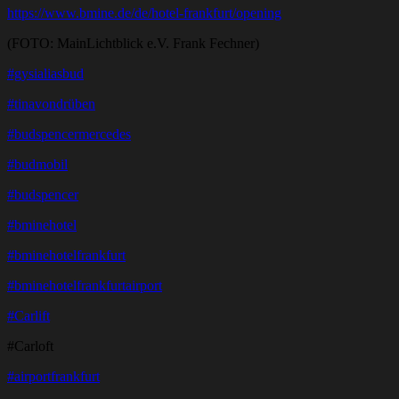
https://www.bmine.de/de/hotel-frankfurt/opening
(FOTO: MainLichtblick e.V. Frank Fechner)
#gysialiasbud
#tinavondrüben
#budspencermercedes
#budmobil
#budspencer
#bminehotel
#bminehotelfrankfurt
#bminehotelfrankfurtairport
#Carlift
#Carloft
#airportfrankfurt