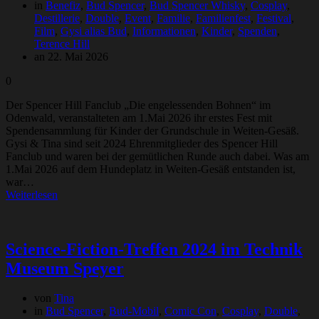
in
Benefiz
,
Bud Spencer
,
Bud Spencer Whisky
,
Cosplay
,
Destillerie
,
Double
,
Event
,
Familie
,
Familienfest
,
Festival
,
Film
,
Gysi alias Bud
,
Informationen
,
Kinder
,
Spenden
,
Terence Hill
an 22. Mai 2026
0
Der Spencer Hill Fanclub „Die engelessenden Bohnen“ im
Odenwald, veranstalteten am 1.Mai 2026 ihr erstes Fest mit
Spendensammlung für Kinder der Grundschule in Weiten-Gesäß.
Gysi & Tina sind seit 2024 Ehrenmitglieder des Spencer Hill
Fanclub und waren bei der gemütlichen Runde auch dabei. Was am
1.Mai 2026 auf dem Hundeplatz in Weiten-Gesäß entstanden ist,
war…
Weiterlesen
Science-Fiction-Treffen 2024 im Technik
Museum Speyer
von
Tina
in
Bud Spencer
,
Bud-Mobil
,
Comic Con
,
Cosplay
,
Double
,