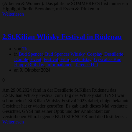
(Arbeiten & Wohnen). Das jährliche SOMMERFEST ist immer ein
Highlight für die Bewohner, mit Essen & Trinken in…
Weiterlesen
2.St.Kilian Whisky Festival in Rüdenau
von
Tina
in
Bud Spencer
,
Bud Spencer Whisky
,
Cosplay
,
Destillerie
,
Double
,
Event
,
Festival
,
Film
,
Geburtstag
,
Gysi alias Bud
,
Happy Birthday
,
Informationen
,
Terence Hill
an 9. Oktober 2024
0
Am 29.06.2024 fand in der Destillerie St.Kilian Rüdenau das
2.St.Kilian Whisky Festival zum Tag des Whisky statt. GYSI war
schon beim 1.St.Kilian Whisky Festival 2023 dabei, einige bekannte
Gesichter hat er wieder getroffen. Es gab auch dieses Mal verdutzte
Gesichter, GYSI mit seiner Optik und der Ähnlichkeit zur
verstorbenen Film-Legende BUD SPENCER und die Destillerie…
Weiterlesen