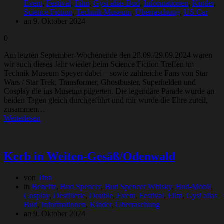
Event
,
Festival
,
Film
,
Gysi alias Bud
,
Informationen
,
Kinder
,
Science Fiction
,
Technik Museum
,
Überraschung
,
US Car
an 9. Oktober 2024
0
Am letzten September-Wochenende den 28.09./29.09.2024 waren
wir auch dieses Jahr wieder beim Science Fiction Treffen im
Technik Museum Speyer dabei – sowie zahlreiche Fans von Star
Wars / Star Trek, Transformer, Ghostbuster, Superhelden und
Cosplay die ins Museum pilgerten. Die legendäre Parade wurde an
beiden Tagen gleich durchgeführt und mir wurde die Ehre zuteil,
zusammen…
Weiterlesen
Kerb in Weiten-Gesäß/Odenwald
von
Tina
in
Benefiz
,
Bud Spencer
,
Bud Spencer Whisky
,
Bud-Mobil
,
Cosplay
,
Destillerie
,
Double
,
Event
,
Festival
,
Film
,
Gysi alias
Bud
,
Informationen
,
Kinder
,
Überraschung
an 9. Oktober 2024