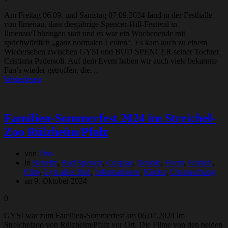
Am Freitag 06.09. und Samstag 07.09.2024 fand in der Festhalle
von Ilmenau, dass diesjährige Spencer-Hill-Festival in
Ilmenau/Thüringen statt und es war ein Wochenende mit
sprichwörtlich „ganz normalen Leuten“. Es kam auch zu einem
Wiedersehen zwischen GYSI und BUD SPENCER seiner Tochter
Cristiana Pedersoli. Auf dem Event haben wir auch viele bekannte
Fan’s wieder getroffen, die…
Weiterlesen
Familien-Sommerfest 2024 im Streichel-
Zoo Rülzheim/Pfalz
von
Tina
in
Benefiz
,
Bud Spencer
,
Cosplay
,
Double
,
Event
,
Festival
,
Film
,
Gysi alias Bud
,
Informationen
,
Kinder
,
Überraschung
an 9. Oktober 2024
0
GYSI war zum Familien-Sommerfest am 06.07.2024 im
Streichelzoo von Rülzheim/Pfalz vor Ort. Die Filme von den beiden