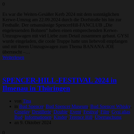
0
Es war die Weiten-Gesäßer Kerb 2024 mit dem sonntäglichen
Kerwe-Umzug am 22.09.2024 durch die Dorfstraße bis hin zur
Festhalle. Der ortsansässige SpencerHill-FANCLUB „Die
engelessenden Bohnen“ haben einen entsprechenden Kerwe-
Umzugswagen mit viel Liebe zum Detail zusammen gebaut. GYSI
wurde eingeladen, die coole Truppe hatte uns liebevoll empfangen
und mit ihrem Umzugswagen zum Thema BANANA-JOE
überrascht –…
Weiterlesen
SPENCER-HILL-FESTIVAL 2024 in
Ilmenau in Thüringen
von
Tina
in
Bud Spencer
,
Bud Spencer Museum
,
Bud Spencer Whisky
,
Cosplay
,
Destillerie
,
Double
,
Event
,
Festival
,
Film
,
Gysi alias
Bud
,
Informationen
,
Kinder
,
Terence Hill
,
Überraschung
an 9. Oktober 2024
0