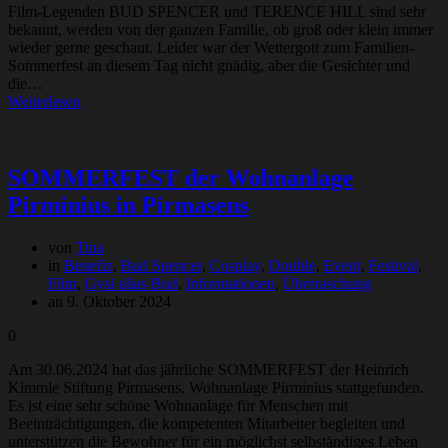
Film-Legenden BUD SPENCER und TERENCE HILL sind sehr
bekannt, werden von der ganzen Familie, ob groß oder klein immer
wieder gerne geschaut. Leider war der Wettergott zum Familien-
Sommerfest an diesem Tag nicht gnädig, aber die Gesichter und
die…
Weiterlesen
SOMMERFEST der Wohnanlage
Pirminius in Pirmasens
von
Tina
in
Benefiz
,
Bud Spencer
,
Cosplay
,
Double
,
Event
,
Festival
,
Film
,
Gysi alias Bud
,
Informationen
,
Überraschung
an 9. Oktober 2024
0
Am 30.06.2024 hat das jährliche SOMMERFEST der Heinrich
Kimmle Stiftung Pirmasens, Wohnanlage Pirminius stattgefunden.
Es ist eine sehr schöne Wohnanlage für Menschen mit
Beeinträchtigungen, die kompetenten Mitarbeiter begleiten und
unterstützen die Bewohner für ein möglichst selbständiges Leben