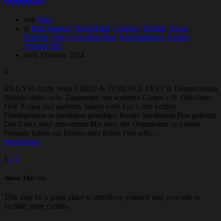
von
Tina
in
Bud Spencer
,
Bud-Mobil
,
Cosplay
,
Double
,
Event
,
Festival
,
Film
,
Gysi alias Bud
,
Informationen
,
Kinder
,
Terence Hill
an 9. Oktober 2024
0
Ich GYSI durfte beim 1.BUD & TERENCE FEST in Domodossola
(Italien) dabei sein. Zusammen mit weiteren Gästen z.B. Ottaviano
Dell`Acqua und anderen, haben viele Fan’s ihre beiden
Filmlegenden in familiärer geselliger Runde bei diesem Fest gefeiert.
Das Event fand zum ersten Mal statt, der Organisator und seine
Freunde haben ein kleines aber feines Fest sehr…
Weiterlesen
Beitragsnavigation
Seite
Seite
Seite
1
2
3
About This Site
This may be a good place to introduce yourself and your site or
include some credits.