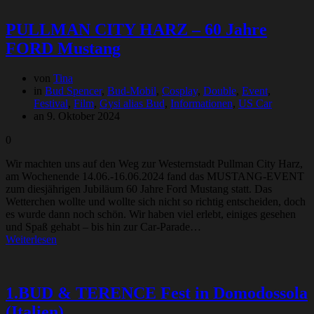
PULLMAN CITY HARZ – 60 Jahre
FORD Mustang
von
Tina
in
Bud Spencer
,
Bud-Mobil
,
Cosplay
,
Double
,
Event
,
Festival
,
Film
,
Gysi alias Bud
,
Informationen
,
US Car
an 9. Oktober 2024
0
Wir machten uns auf den Weg zur Westernstadt Pullman City Harz,
am Wochenende 14.06.-16.06.2024 fand das MUSTANG-EVENT
zum diesjährigen Jubiläum 60 Jahre Ford Mustang statt. Das
Wetterchen wollte und wollte sich nicht so richtig entscheiden, doch
es wurde dann noch schön. Wir haben viel erlebt, einiges gesehen
und Spaß gehabt – bis hin zur Car-Parade…
Weiterlesen
1.BUD & TERENCE Fest in Domodossola
(Italien)