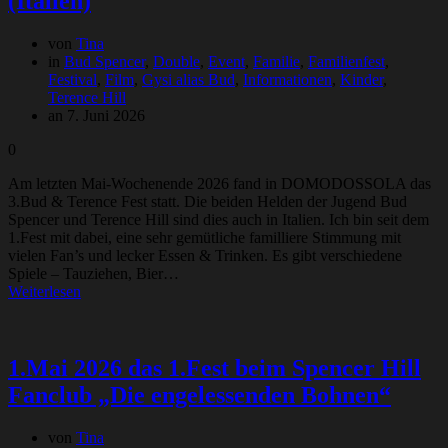
(Italien)
von
Tina
in
Bud Spencer
,
Double
,
Event
,
Familie
,
Familienfest
,
Festival
,
Film
,
Gysi alias Bud
,
Informationen
,
Kinder
,
Terence Hill
an 7. Juni 2026
0
Am letzten Mai-Wochenende 2026 fand in DOMODOSSOLA das
3.Bud & Terence Fest statt. Die beiden Helden der Jugend Bud
Spencer und Terence Hill sind dies auch in Italien. Ich bin seit dem
1.Fest mit dabei, eine sehr gemütliche familliere Stimmung mit
vielen Fan’s und lecker Essen & Trinken. Es gibt verschiedene
Spiele – Tauziehen, Bier…
Weiterlesen
1.Mai 2026 das 1.Fest beim Spencer Hill
Fanclub „Die engelessenden Bohnen“
von
Tina